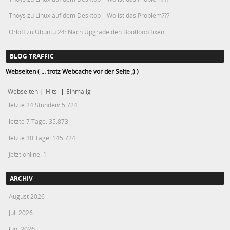
Thoys
zu
Linux auf dem Desktop – Wo ist das Problem???
Orloff
zu
Ubuntu 24: Nach Upgrade den Bootloop fixen
BLOG TRAFFIC
Webseiten ( ... trotz Webcache vor der Seite ;) )
Webseiten
|
Hits
|
Einmalig
letzte 24 Stunden:
5.724
letzte 7 Tage:
35.873
letzte 30 Tage:
145.724
Jetzt online: 1
ARCHIV
August 2026
Juli 2026
Juni 2026