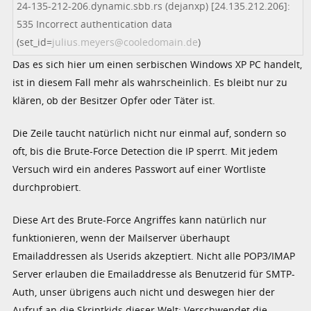
24-135-212-206.dynamic.sbb.rs (dejanxp) [24.135.212.206]:
535 Incorrect authentication data
(set_id=
julius.meyers@cooledomain.de
)
Das es sich hier um einen serbischen Windows XP PC handelt,
ist in diesem Fall mehr als wahrscheinlich. Es bleibt nur zu
klären, ob der Besitzer Opfer oder Täter ist.
Die Zeile taucht natürlich nicht nur einmal auf, sondern so
oft, bis die Brute-Force Detection die IP sperrt. Mit jedem
Versuch wird ein anderes Passwort auf einer Wortliste
durchprobiert.
Diese Art des Brute-Force Angriffes kann natürlich nur
funktionieren, wenn der Mailserver überhaupt
Emailaddressen als Userids akzeptiert. Nicht alle POP3/IMAP
Server erlauben die Emailaddresse als Benutzerid für SMTP-
Auth, unser übrigens auch nicht und deswegen hier der
Aufruf an die Skriptkids dieser Welt: Verschwendet die