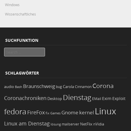
Windows
Wissenschaftliches
SUCHFUNKTION
Search
SCHLAGWÖRTER
Corona
Braunschweig
Carola
audio
bug
Bash
Cinnamon
Dienstag
Coronachroniken
Exim
Desktop
Exploit
EMail
Linux
fedora
FireFox
Gnome
kernel
Games
fix
Linux am Dienstag
NetFlix
nVidia
lösung
mailserver