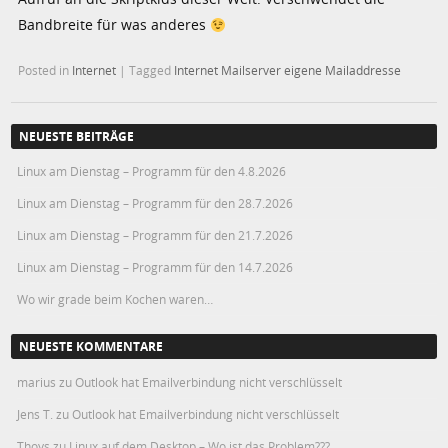
Bandbreite für was anderes
Posted in
Internet
|
Tagged
Internet Mailserver eigene Mailaddresse
NEUESTE BEITRÄGE
Linux am Dienstag – Programm für den 4.8.2026
Linux am Dienstag – Programm für den 28.7.2026
Linux am Dienstag – Programm für den 21.7.2026
Linux am Dienstag – Programm für den 14.7.2026
Wo wir grade beim Kochen waren…
NEUESTE KOMMENTARE
marius
zu
Outlook hat Emailverbindung nicht verschlüsselt
Jens T.
zu
Outlook hat Emailverbindung nicht verschlüsselt
Thoys
zu
Linux auf dem Desktop – Wo ist das Problem???