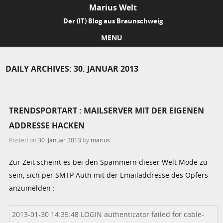
Marius Welt
Der (IT) Blog aus Braunschweig
MENU
Skip to content
DAILY ARCHIVES:
30. JANUAR 2013
TRENDSPORTART : MAILSERVER MIT DER EIGENEN
ADDRESSE HACKEN
Posted on
30. Januar 2013
by
marius
Zur Zeit scheint es bei den Spammern dieser Welt Mode zu
sein, sich per SMTP Auth mit der Emailaddresse des Opfers
anzumelden :
2013-01-30 14:35:48 LOGIN authenticator failed for cable-