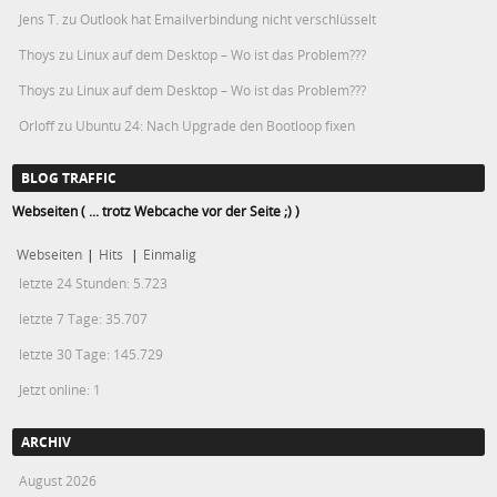
Jens T.
zu
Outlook hat Emailverbindung nicht verschlüsselt
Thoys
zu
Linux auf dem Desktop – Wo ist das Problem???
Thoys
zu
Linux auf dem Desktop – Wo ist das Problem???
Orloff
zu
Ubuntu 24: Nach Upgrade den Bootloop fixen
BLOG TRAFFIC
Webseiten ( ... trotz Webcache vor der Seite ;) )
Webseiten
|
Hits
|
Einmalig
letzte 24 Stunden:
5.723
letzte 7 Tage:
35.707
letzte 30 Tage:
145.729
Jetzt online: 1
ARCHIV
August 2026