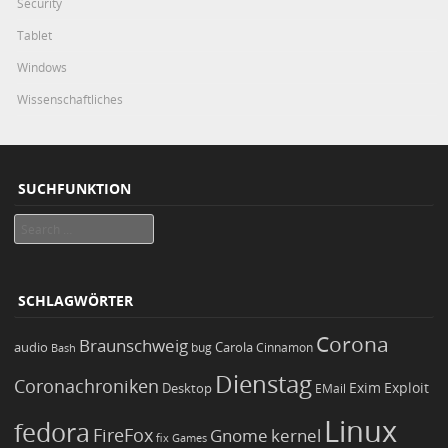
Security
Tablet
Windows
Wissenschaftliches
SUCHFUNKTION
Search
SCHLAGWÖRTER
Corona
Braunschweig
Carola
audio
bug
Bash
Cinnamon
Dienstag
Coronachroniken
Exim
Desktop
Exploit
EMail
Linux
fedora
FireFox
Gnome
kernel
Games
fix