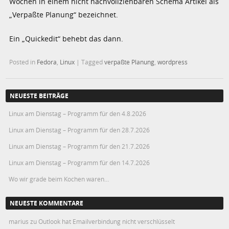
Wochen in einem nicht nachvollziehbaren Schema Artikel als
„Verpaßte Planung“ bezeichnet.
Ein „Quickedit“ behebt das dann.
Posted in
Fedora
,
Linux
|
Tagged
verpaßte Planung
,
wordpress
NEUESTE BEITRÄGE
Linux am Dienstag – Programm für den 4.8.2026
Linux am Dienstag – Programm für den 28.7.2026
Linux am Dienstag – Programm für den 21.7.2026
Linux am Dienstag – Programm für den 14.7.2026
Wo wir grade beim Kochen waren…
NEUESTE KOMMENTARE
marius
zu
Outlook hat Emailverbindung nicht verschlüsselt