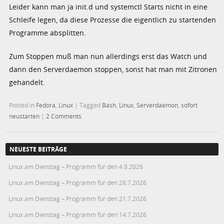
Leider kann man ja init.d und systemctl Starts nicht in eine
Schleife legen, da diese Prozesse die eigentlich zu startenden
Programme absplitten.
Zum Stoppen muß man nun allerdings erst das Watch und
dann den Serverdaemon stoppen, sonst hat man mit Zitronen
gehandelt.
Posted in
Fedora
,
Linux
|
Tagged
Bash
,
Linux
,
Serverdaemon
,
sofort
neustarten
|
2 Comments
NEUESTE BEITRÄGE
Linux am Dienstag – Programm für den 4.8.2026
Linux am Dienstag – Programm für den 28.7.2026
Linux am Dienstag – Programm für den 21.7.2026
Linux am Dienstag – Programm für den 14.7.2026