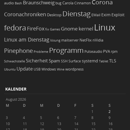
Corona
Braunschweig
Carola
audio
bug
Bash
Cinnamon
Dienstag
Coronachroniken
Exim
Desktop
Exploit
EMail
Linux
fedora
FireFox
Gnome
kernel
Games
fix
Linux am Dienstag
NetFlix
nVidia
lösung
mailserver
Programm
Pinephone
PVA
Pulseaudio
rpm
Probleme
Sicherheit
TLS
Spam
systemd
Schwachstelle
SSH
Surface
Tablet
Update
wordpress
Ubuntu
USB
Windows
Wine
KALENDER
August 2026
M
D
M
D
F
S
S
1
2
3
4
5
6
7
8
9
10
11
12
13
14
15
16
17
18
19
20
21
22
23