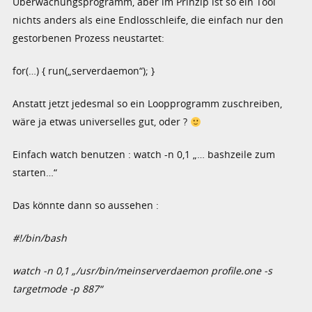
Überwachungsprogramm, aber im Prinzip ist so ein Tool
nichts anders als eine Endlosschleife, die einfach nur den
gestorbenen Prozess neustartet:
for(…) { run(„serverdaemon“); }
Anstatt jetzt jedesmal so ein Loopprogramm zuschreiben,
wäre ja etwas universelles gut, oder ?
Einfach watch benutzen : watch -n 0,1 „… bashzeile zum
starten…“
Das könnte dann so aussehen :
#!/bin/bash
watch -n 0,1 „/usr/bin/meinserverdaemon profile.one -s
targetmode -p 887“