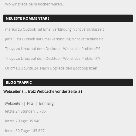
Wo wir grade beim Kochen waren…
NEUESTE KOMMENTARE
marius
zu
Outlook hat Emailverbindung nicht verschlüsselt
Jens T.
zu
Outlook hat Emailverbindung nicht verschlüsselt
Thoys
zu
Linux auf dem Desktop – Wo ist das Problem???
Thoys
zu
Linux auf dem Desktop – Wo ist das Problem???
Orloff
zu
Ubuntu 24: Nach Upgrade den Bootloop fixen
BLOG TRAFFIC
Webseiten ( ... trotz Webcache vor der Seite ;) )
Webseiten
|
Hits
|
Einmalig
letzte 24 Stunden:
5.785
letzte 7 Tage:
35.940
letzte 30 Tage:
145.627