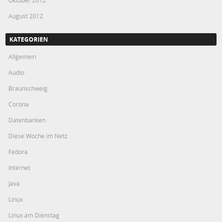
August 2012
KATEGORIEN
Allgemein
Audio
Braunschweig
Corona
Datenbanken
Diese Woche im Netz
Fedora
Internet
Java
Linux
Linux am Dienstag