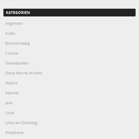
KATEGORIEN
Allgemein
Audio
Braunschweig
Corona
Datenbanken
Diese Woche im Netz
Fedora
Internet
Java
Linux
Linux am Dienstag
Pinephone