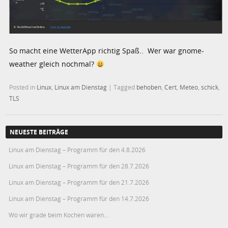
So macht eine WetterApp richtig Spaß.. Wer war gnome-
weather gleich nochmal?
Posted in
Linux
,
Linux am Dienstag
|
Tagged
behoben
,
Cert
,
Meteo
,
schick
,
TLS
NEUESTE BEITRÄGE
Linux am Dienstag – Programm für den 4.8.2026
Linux am Dienstag – Programm für den 28.7.2026
Linux am Dienstag – Programm für den 21.7.2026
Linux am Dienstag – Programm für den 14.7.2026
Wo wir grade beim Kochen waren…