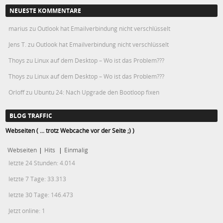
NEUESTE KOMMENTARE
marius
zu
Outlook hat Emailverbindung nicht verschlüsselt
Jens T.
zu
Outlook hat Emailverbindung nicht verschlüsselt
Thoys
zu
Linux auf dem Desktop – Wo ist das Problem???
Thoys
zu
Linux auf dem Desktop – Wo ist das Problem???
Orloff
zu
Ubuntu 24: Nach Upgrade den Bootloop fixen
BLOG TRAFFIC
Webseiten ( ... trotz Webcache vor der Seite ;) )
Webseiten
|
Hits
|
Einmalig
letzte 24 Stunden:
4.014
letzte 7 Tage:
33.313
letzte 30 Tage:
146.473
Jetzt online: 1