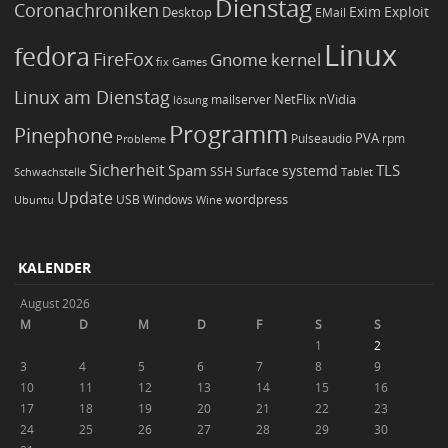
Dienstag
Coronachroniken
Exim
Desktop
Exploit
EMail
Linux
fedora
FireFox
Gnome
kernel
Games
fix
Linux am Dienstag
NetFlix
nVidia
lösung
mailserver
Programm
Pinephone
PVA
Pulseaudio
rpm
Probleme
Sicherheit
TLS
Spam
systemd
Schwachstelle
SSH
Surface
Tablet
Update
wordpress
Ubuntu
USB
Windows
Wine
KALENDER
August 2026
M
D
M
D
F
S
S
1
2
3
4
5
6
7
8
9
10
11
12
13
14
15
16
17
18
19
20
21
22
23
24
25
26
27
28
29
30