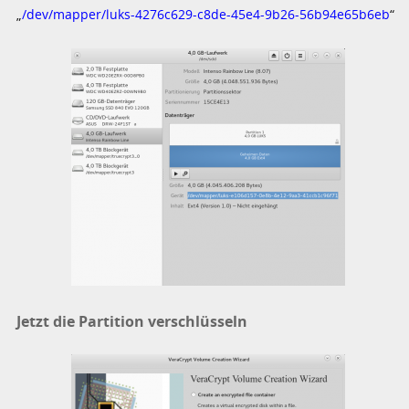
„
/dev/mapper/luks-4276c629-c8de-45e4-9b26-56b94e65b6eb
“
Jetzt die Partition verschlüsseln