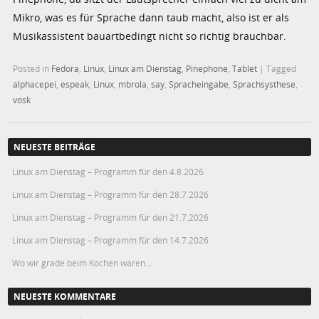
Mikro, was es für Sprache dann taub macht, also ist er als
Musikassistent bauartbedingt nicht so richtig brauchbar.
Posted in
Fedora
,
Linux
,
Linux am Dienstag
,
Pinephone
,
Tablet
|
Tagged
alphacepei
,
espeak
,
Linux
,
mbrola
,
say
,
Spracheingabe
,
Sprachsysthese
,
vosk
NEUESTE BEITRÄGE
Linux am Dienstag – Programm für den 4.8.2026
Linux am Dienstag – Programm für den 28.7.2026
Linux am Dienstag – Programm für den 21.7.2026
Linux am Dienstag – Programm für den 14.7.2026
Wo wir grade beim Kochen waren…
NEUESTE KOMMENTARE