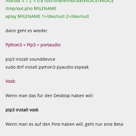
mbrola -t 1.2 -f 0.8 /usr/share/mbrola/$VOICE/$VOICE
/tmp/out.pho $FILENAME
aplay $FILENAME 1>/dev/null 2>/dev/null
dann geht es wieder.
Python3 + Pip3 + portaudio
pip3 install sounddevice
sudo dnf install python3-pyaudio espeak
Vosk:
Wenn man das für den Desktop haben will:
pip3 install vosk
Wenn man es auf den Pine haben will, geht nur eine Beta: