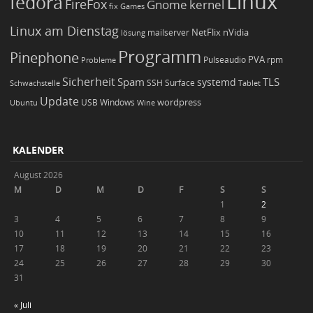
Linux
fedora
FireFox
Gnome
kernel
Games
fix
Linux am Dienstag
NetFlix
nVidia
lösung
mailserver
Programm
Pinephone
PVA
Pulseaudio
rpm
Probleme
Sicherheit
TLS
Spam
systemd
Schwachstelle
SSH
Surface
Tablet
Update
wordpress
Ubuntu
USB
Windows
Wine
KALENDER
August 2026
M
D
M
D
F
S
S
1
2
3
4
5
6
7
8
9
10
11
12
13
14
15
16
17
18
19
20
21
22
23
24
25
26
27
28
29
30
31
« Juli