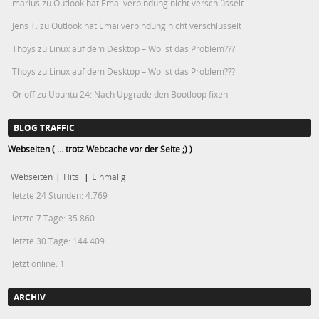
marius
zu
Outlook hat Emailverbindung nicht verschlüsselt
Jens T.
zu
Outlook hat Emailverbindung nicht verschlüsselt
Thoys
zu
Linux auf dem Desktop – Wo ist das Problem???
Thoys
zu
Linux auf dem Desktop – Wo ist das Problem???
Orloff
zu
Ubuntu 24: Nach Upgrade den Bootloop fixen
BLOG TRAFFIC
Webseiten ( ... trotz Webcache vor der Seite ;) )
Webseiten
|
Hits
|
Einmalig
letzte 24 Stunden:
4.769
letzte 7 Tage:
35.860
letzte 30 Tage:
144.409
Jetzt online: 1
ARCHIV