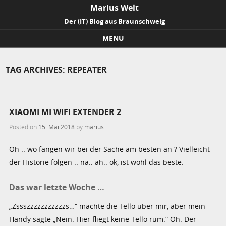
Marius Welt
Der (IT) Blog aus Braunschweig
MENU
Skip to content
TAG ARCHIVES:
REPEATER
XIAOMI MI WIFI EXTENDER 2
Posted on
15. Mai 2018
by
marius
Oh .. wo fangen wir bei der Sache am besten an ? Vielleicht
der Historie folgen .. na.. ah.. ok, ist wohl das beste.
Das war letzte Woche …
„Zssszzzzzzzzzzzs…“ machte die Tello über mir, aber mein
Handy sagte „Nein. Hier fliegt keine Tello rum.“ Öh. Der