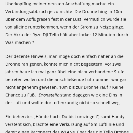
Überkopfflug meiner neusten Anschaffung machte ein
Verbindungsabbruch je zu nichte. Die Drohne hing in 10m
über dem Abflugrasen fest in der Lust. Vermutlich würde sie
von alleine runterkommen, wenn der Strom zu Neige ginge.
Der Akku der Ryze DJI Tello hält aber locker 12 Minuten durch.
Was machen ?
Der dezente Hinweis, man möge doch einfach näher an die
Drohne ran gehen, konnte mich nicht begeistern. Vor zwei
Jahren hatte ich mal ganz übel eine nicht vorhandene Stufe
betreten wollen und die anschließende Luftnummer war gar
nicht angenehm gewesen. 10m bis zur Drohne rauf ? Keine
Chance zu Fuß.
Dronatello
stand dagegen wie eine Eins in
der Luft und wollte dort offenkundig nicht so schnell weg.
Ein beherztes „Hände hoch, Du bist umzingelt“, samt Handy
versteht sich, brachte eine Verkürzung auf 8m Luftlinie und
damit einen Reconnect des WLANs, über das die Tello Drohne