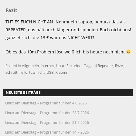
Fazit
TUT ES EUCH NICHT AN. Nehmt ein Laptop, benutzt das als
REPEATER, das hält auch länger und spioniert Euch nicht aus!
ganz ehrlich, die 13 € war das NICHT WERT!
Ob es das 10m Problem löst, weiß ich bis heute noch nicht
Posted in
Allgemein
,
Internet
,
Linux
,
Security
|
Tagged
Repeater
,
Ryze
,
schrott
,
Tello
,
tuts nicht
,
USB
,
Xiaomi
NEUESTE BEITRÄGE
Linux am Dienstag – Programm für den 4.8.2026
Linux am Dienstag – Programm für den 28.7.2026
Linux am Dienstag – Programm für den 21.7.2026
Linux am Dienstag – Programm für den 14.7.2026