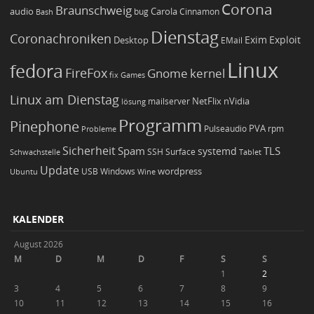
Corona
Braunschweig
Carola
audio
bug
Bash
Cinnamon
Dienstag
Coronachroniken
Exim
Desktop
Exploit
EMail
Linux
fedora
FireFox
Gnome
kernel
Games
fix
Linux am Dienstag
NetFlix
nVidia
lösung
mailserver
Programm
Pinephone
PVA
Pulseaudio
rpm
Probleme
Sicherheit
TLS
Spam
systemd
Schwachstelle
SSH
Surface
Tablet
Update
wordpress
Ubuntu
USB
Windows
Wine
KALENDER
August 2026
M
D
M
D
F
S
S
1
2
3
4
5
6
7
8
9
10
11
12
13
14
15
16