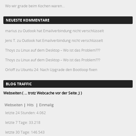
Wo wir grade beim Kochen waren…
NEUESTE KOMMENTARE
marius
zu
Outlook hat Emailverbindung nicht verschlüsselt
Jens T.
zu
Outlook hat Emailverbindung nicht verschlüsselt
Thoys
zu
Linux auf dem Desktop – Wo ist das Problem???
Thoys
zu
Linux auf dem Desktop – Wo ist das Problem???
Orloff
zu
Ubuntu 24: Nach Upgrade den Bootloop fixen
BLOG TRAFFIC
Webseiten ( ... trotz Webcache vor der Seite ;) )
Webseiten
|
Hits
|
Einmalig
letzte 24 Stunden:
4.062
letzte 7 Tage:
33.218
letzte 30 Tage:
146.543