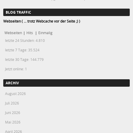
BLOG TRAFFIC
Webseiten ( ... trotz Webcache vor der Seite ;) )
Webseiten
|
Hits
|
Einmalig
letzte 24 Stunden:
4.810
letzte 7 Tage:
35.524
letzte 30 Tage:
144.779
Jetzt online: 1
ARCHIV
August 2026
Juli 2026
Juni 2026
Mai 2026
April 2026