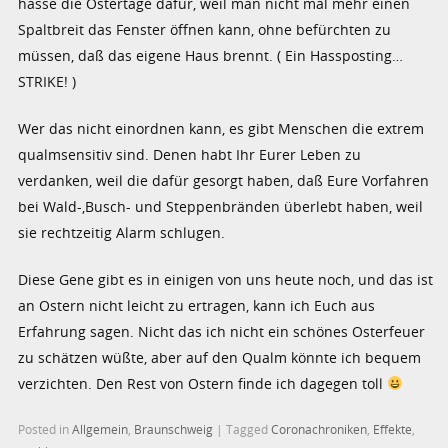
hasse die Ostertage dafür, weil man nicht mal mehr einen
Spaltbreit das Fenster öffnen kann, ohne befürchten zu
müssen, daß das eigene Haus brennt. ( Ein Hassposting…
STRIKE! )
Wer das nicht einordnen kann, es gibt Menschen die extrem
qualmsensitiv sind. Denen habt Ihr Eurer Leben zu
verdanken, weil die dafür gesorgt haben, daß Eure Vorfahren
bei Wald-,Busch- und Steppenbränden überlebt haben, weil
sie rechtzeitig Alarm schlugen.
Diese Gene gibt es in einigen von uns heute noch, und das ist
an Ostern nicht leicht zu ertragen, kann ich Euch aus
Erfahrung sagen. Nicht das ich nicht ein schönes Osterfeuer
zu schätzen wüßte, aber auf den Qualm könnte ich bequem
verzichten. Den Rest von Ostern finde ich dagegen toll
Posted in
Allgemein
,
Braunschweig
|
Tagged
Coronachroniken
,
Effekte
,