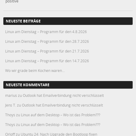
positive
NEUESTE BEITRÄGE
Linux am Dienstag – Programm für den 4.8.2026
Linux am Dienstag – Programm für den 28.7.2026
Linux am Dienstag – Programm für den 21.7.2026
Linux am Dienstag – Programm für den 14.7.2026
Wo wir grade beim Kochen waren…
NEUESTE KOMMENTARE
marius
zu
Outlook hat Emailverbindung nicht verschlüsselt
Jens T.
zu
Outlook hat Emailverbindung nicht verschlüsselt
Thoys
zu
Linux auf dem Desktop – Wo ist das Problem???
Thoys
zu
Linux auf dem Desktop – Wo ist das Problem???
Orloff
zu
Ubuntu 24: Nach Upgrade den Bootloop fixen