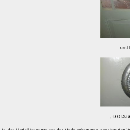
..und 
„Hast Du a
Ja, das Modell ist etwas aus der Mode gekommen, aber hat den V