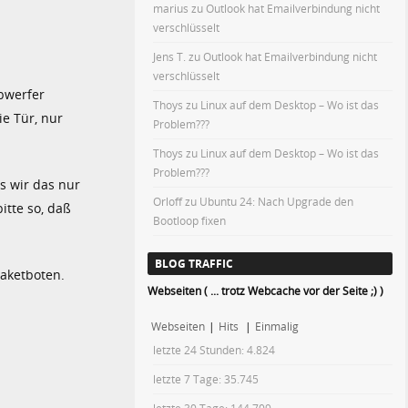
marius
zu
Outlook hat Emailverbindung nicht
verschlüsselt
Jens T.
zu
Outlook hat Emailverbindung nicht
verschlüsselt
Abwerfer
Thoys
zu
Linux auf dem Desktop – Wo ist das
ie Tür, nur
Problem???
Thoys
zu
Linux auf dem Desktop – Wo ist das
Problem???
as wir das nur
Orloff
zu
Ubuntu 24: Nach Upgrade den
itte so, daß
Bootloop fixen
BLOG TRAFFIC
Paketboten.
Webseiten ( ... trotz Webcache vor der Seite ;) )
Webseiten
|
Hits
|
Einmalig
letzte 24 Stunden:
4.824
letzte 7 Tage:
35.745