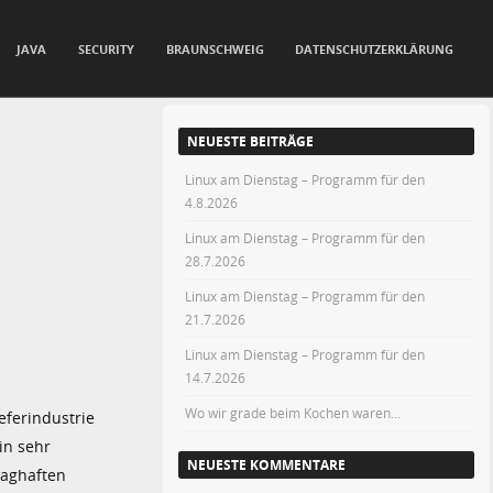
JAVA
SECURITY
BRAUNSCHWEIG
DATENSCHUTZERKLÄRUNG
NEUESTE BEITRÄGE
Linux am Dienstag – Programm für den
4.8.2026
Linux am Dienstag – Programm für den
28.7.2026
Linux am Dienstag – Programm für den
21.7.2026
Linux am Dienstag – Programm für den
14.7.2026
Wo wir grade beim Kochen waren…
eferindustrie
in sehr
NEUESTE KOMMENTARE
zaghaften