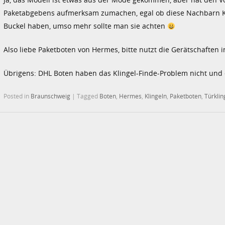
Paketabgebens aufmerksam zumachen, egal ob diese Nachbarn K
Buckel haben, umso mehr sollte man sie achten
Also liebe Paketboten von Hermes, bitte nutzt die Gerätschaften i
Übrigens: DHL Boten haben das Klingel-Finde-Problem nicht und d
Posted in
Braunschweig
|
Tagged
Boten
,
Hermes
,
Klingeln
,
Paketboten
,
Türklin