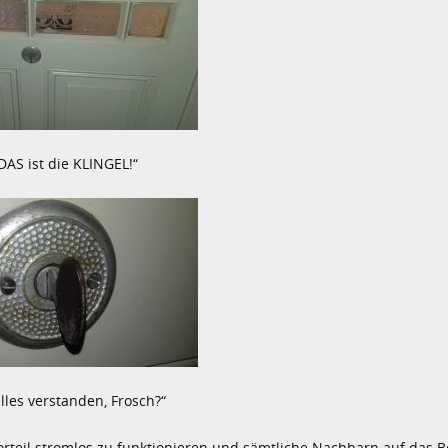
DAS ist die KLINGEL!“
lles verstanden, Frosch?“
orteil stromlos zu funktionieren und sämtliche Nachbarn auf das 