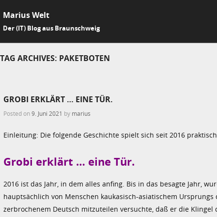
Marius Welt
SKIP 
Der (IT) Blog aus Braunschweig
Me
TAG ARCHIVES:
PAKETBOTEN
GROBI ERKLÄRT … EINE TÜR.
Posted on
9. Juni 2021
by
marius
Einleitung: Die folgende Geschichte spielt sich seit 2016 praktis
Grobi erklärt … eine Tür.
2016 ist das Jahr, in dem alles anfing. Bis in das besagte Jahr, w
hauptsächlich von Menschen kaukasisch-asiatischem Ursprungs du
zerbrochenem Deutsch mitzuteilen versuchte, daß er die Klingel