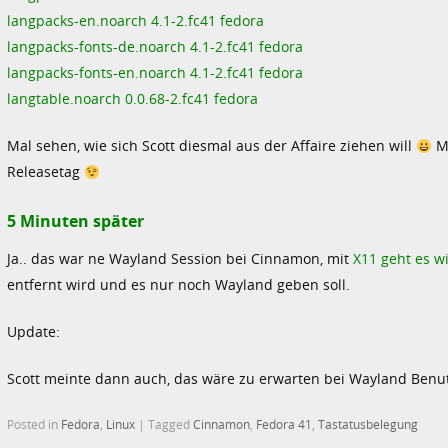
langpacks-en.noarch 4.1-2.fc41 fedora
langpacks-fonts-de.noarch 4.1-2.fc41 fedora
langpacks-fonts-en.noarch 4.1-2.fc41 fedora
langtable.noarch 0.0.68-2.fc41 fedora
Mal sehen, wie sich Scott diesmal aus der Affaire ziehen will
Mi
Releasetag
5 Minuten später
Ja.. das war ne Wayland Session bei Cinnamon, mit
X11 geht es w
entfernt wird und es nur noch Wayland geben soll.
Update:
Scott meinte dann auch, das wäre zu erwarten bei Wayland Benut
Posted in
Fedora
,
Linux
|
Tagged
Cinnamon
,
Fedora 41
,
Tastatusbelegung