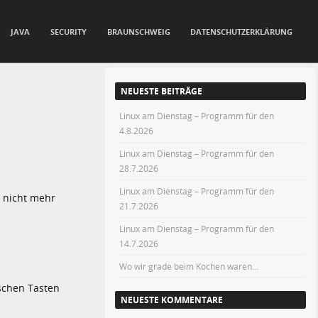
JAVA
SECURITY
BRAUNSCHWEIG
DATENSCHUTZERKLÄRUNG
NEUESTE BEITRÄGE
Linux am Dienstag – Programm für den
4.8.2026
Linux am Dienstag – Programm für den
28.7.2026
Linux am Dienstag – Programm für den
 nicht mehr
21.7.2026
Linux am Dienstag – Programm für den
14.7.2026
Wo wir grade beim Kochen waren…
schen Tasten
NEUESTE KOMMENTARE