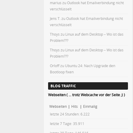
marius
zu
Outlook hat Emailverbindung nicht
verschlüsselt
Jens T.
zu
Outlook hat Emailverbindung nicht
verschlüsselt
Thoys
zu
Linux auf dem Desktop – Wo ist das
Problem???
Thoys
zu
Linux auf dem Desktop – Wo ist das
Problem???
Orloff
zu
Ubuntu 24: Nach Upgrade den
Bootloop fixen
BLOG TRAFFIC
Webseiten ( ... trotz Webcache vor der Seite ;) )
Webseiten
|
Hits
|
Einmalig
letzte 24 Stunden:
6.222
letzte 7 Tage:
35.911