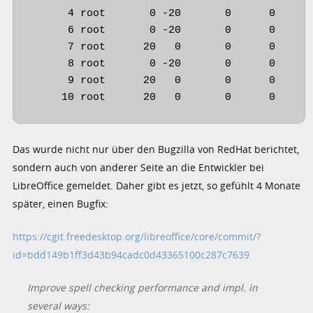
      4 root       0 -20       0      0      
      6 root       0 -20       0      0      
      7 root      20   0       0      0      
      8 root       0 -20       0      0      
      9 root      20   0       0      0      
     10 root      20   0       0      0     
Das wurde nicht nur über den Bugzilla von RedHat berichtet,
sondern auch von anderer Seite an die Entwickler bei
LibreOffice gemeldet. Daher gibt es jetzt, so gefühlt 4 Monate
später, einen Bugfix:
https://cgit.freedesktop.org/libreoffice/core/commit/?
id=bdd149b1ff3d43b94cadc0d43365100c287c7639
Improve spell checking performance and impl. in
several ways: