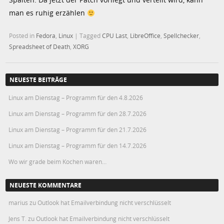
man es ruhig erzählen
Posted in
Fedora
,
Linux
|
Tagged
CPU Last
,
LibreOffice
,
Spellchecker
,
Spreadsheet of Death
,
XORG
NEUESTE BEITRÄGE
Linux am Dienstag – Programm für den 4.8.2026
Linux am Dienstag – Programm für den 28.7.2026
Linux am Dienstag – Programm für den 21.7.2026
Linux am Dienstag – Programm für den 14.7.2026
Wo wir grade beim Kochen waren…
NEUESTE KOMMENTARE
marius
zu
Outlook hat Emailverbindung nicht verschlüsselt
Jens T.
zu
Outlook hat Emailverbindung nicht verschlüsselt