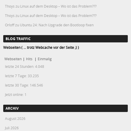
Thoys
zu
Linux auf dem Desktop – Wo ist das Problem???
Thoys
zu
Linux auf dem Desktop – Wo ist das Problem???
Orloff
zu
Ubuntu 24: Nach Upgrade den Bootloop fixen
BLOG TRAFFIC
Webseiten ( ... trotz Webcache vor der Seite ;) )
Webseiten
|
Hits
|
Einmalig
letzte 24 Stunden:
4.048
letzte 7 Tage:
33.235
letzte 30 Tage:
146.546
Jetzt online: 1
ARCHIV
August 2026
Juli 2026