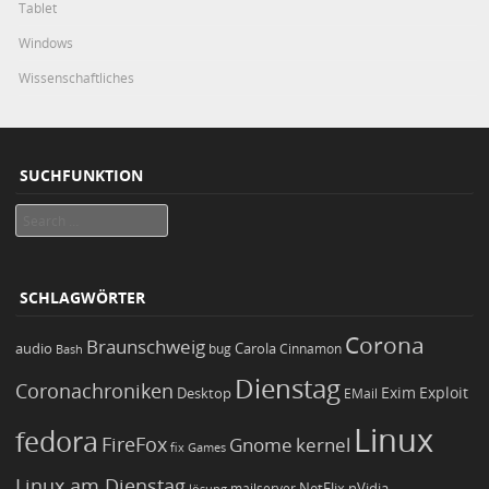
Tablet
Windows
Wissenschaftliches
SUCHFUNKTION
Search
SCHLAGWÖRTER
Corona
Braunschweig
Carola
audio
bug
Bash
Cinnamon
Dienstag
Coronachroniken
Exim
Desktop
Exploit
EMail
Linux
fedora
FireFox
Gnome
kernel
Games
fix
Linux am Dienstag
NetFlix
nVidia
lösung
mailserver