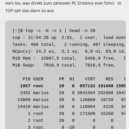
vorn los, was direkt zum zähesten PC Erlebnis ever führt. In
TOP sah das dann so aus:
[~]$ top -c -b -n 1 | head -n 20

top - 11:54:26 up  2:01,  1 user,  load avera
Tasks: 409 total,   2 running, 407 sleeping, 
%Cpu(s): 14,2 us,  2,1 sy,  0,0 ni, 83,0 id, 
MiB Mem :  15967,5 total,   5456,9 free,   51
MiB Swap:   7810,9 total,   7810,9 free,     
   1957 root      20   0  857132 191608 1505
   2452 marius    20   0 3841504 252908 10434
  13809 marius    20   0  126080  10728   87
  14410 marius    20   0  116004   4228   341
      1 root      20   0  171508  15268   979
      2 root      20   0       0      0      
      3 root       0 -20       0      0      