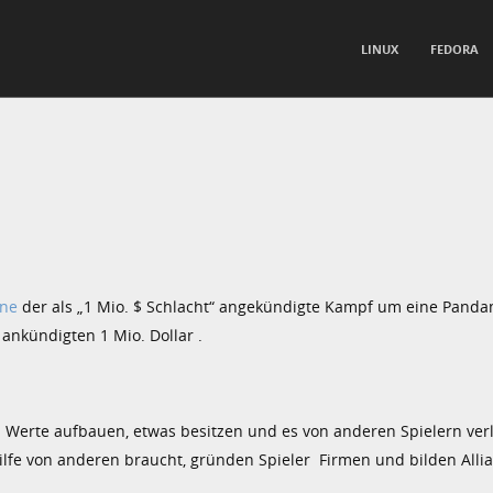
TO CONTENT
LINUX
FEDORA
nu
ine
der als „1 Mio. $ Schlacht“ angekündigte Kampf um eine Pand
ankündigten 1 Mio. Dollar .
 Werte aufbauen, etwas besitzen und es von anderen Spielern ver
lfe von anderen braucht, gründen Spieler Firmen und bilden Alli