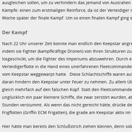
ausgleichen sollen, um zu verhindern das jemand von Australien 
Kämpfe: einen zum erstmaligen Reinforce, da ist der Verteidiger 
Woche später der finale Kampf. Um so einen finalen Kampf ging e
Der Kampf
Nach 22 Uhr unserer Zeit konnte man endlich den Keepstar angre
indem sie Fighter (kampfkräftige Dronen) von Ihren Strukturen zu
losgeschickt, um die Fighter des Imperiums abzuwehren. Durch
Verteidigerflotte in die Hand eines unerfahrenen Fleetcommanders,
vom Keepstar weggewarpt hatte. Diese Schlachtschiffe waren au
daran hindern den Keepstar unter Feuer zu nehmen. Zu allem Übe
gleich mehrfach auf den falschen Kopf. Statt den Fleetcommander
unglücklich ein paar kleinere Schiffe, die zwar zerstört wurden, 
Stunden verstummt. Als wenn das nicht gereicht hätte, drücke d
Frigflotten (Griffin ECM Frigatten), die grade am Keepstar aktiv 
Hier hätte man bereits den Schlußstrich ziehen können, denn sol