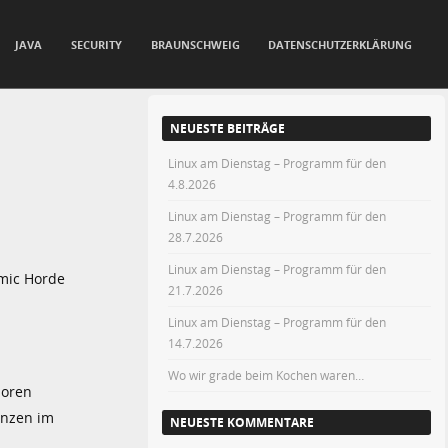
JAVA
SECURITY
BRAUNSCHWEIG
DATENSCHUTZERKLÄRUNG
NEUESTE BEITRÄGE
Linux am Dienstag – Programm für den
4.8.2026
Linux am Dienstag – Programm für den
28.7.2026
Linux am Dienstag – Programm für den
amic Horde
21.7.2026
Linux am Dienstag – Programm für den
14.7.2026
Wo wir grade beim Kochen waren…
loren
anzen im
NEUESTE KOMMENTARE