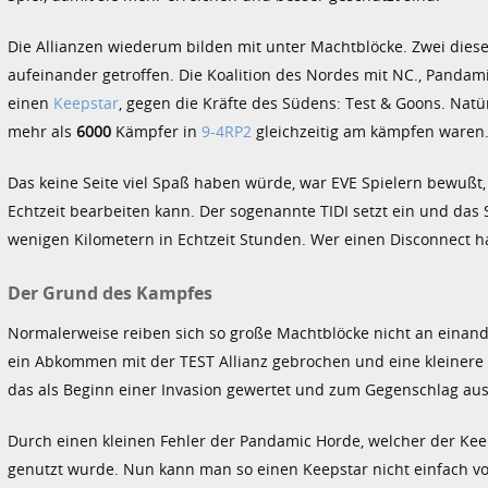
Die Allianzen wiederum bilden mit unter Machtblöcke. Zwei dies
aufeinander getroffen. Die Koalition des Nordes mit NC., Pandami
einen
Keepstar
, gegen die Kräfte des Südens: Test & Goons. Nat
mehr als
6000
Kämpfer in
9-4RP2
gleichzeitig am kämpfen waren
Das keine Seite viel Spaß haben würde, war EVE Spielern bewußt, d
Echtzeit bearbeiten kann. Der sogenannte TIDI setzt ein und das 
wenigen Kilometern in Echtzeit Stunden. Wer einen Disconnect h
Der Grund des Kampfes
Normalerweise reiben sich so große Machtblöcke nicht an einande
ein Abkommen mit der TEST Allianz gebrochen und eine kleinere V
das als Beginn einer Invasion gewertet und zum Gegenschlag aus
Durch einen kleinen Fehler der Pandamic Horde, welcher der Keep
genutzt wurde. Nun kann man so einen Keepstar nicht einfach von