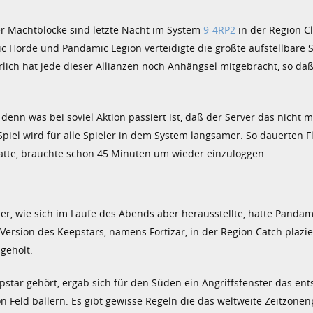
er Machtblöcke sind letzte Nacht im System
9-4RP2
in der Region C
c Horde und Pandamic Legion verteidigte die größte aufstellbare S
ürlich hat jede dieser Allianzen noch Anhängsel mitgebracht, so d
.
enn was bei soviel Aktion passiert ist, daß der Server das nicht m
Spiel wird für alle Spieler in dem System langsamer. So dauerten F
atte, brauchte schon 45 Minuten um wieder einzuloggen.
r, wie sich im Laufe des Abends aber herausstellte, hatte Pandami
ersion des Keepstars, namens Fortizar, in der Region Catch plazie
geholt.
star gehört, ergab sich für den Süden ein Angriffsfenster das en
 Feld ballern. Es gibt gewisse Regeln die das weltweite Zeitzone