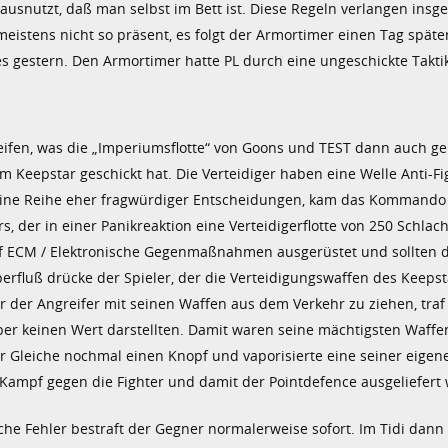
ausnutzt, daß man selbst im Bett ist. Diese Regeln verlangen insg
meistens nicht so präsent, es folgt der Armortimer einen Tag späte
s gestern. Den Armortimer hatte PL durch eine ungeschickte Taktik
ifen, was die „Imperiumsflotte“ von Goons und TEST dann auch ge
m Keepstar geschickt hat. Die Verteidiger haben eine Welle Anti-Fi
 eine Reihe eher fragwürdiger Entscheidungen, kam das Kommando
 der in einer Panikreaktion eine Verteidigerflotte von 250 Schlach
f ECM / Elektronische Gegenmaßnahmen ausgerüstet und sollten d
rfluß drücke der Spieler, der die Verteidigungswaffen des Keepst
 der Angreifer mit seinen Waffen aus dem Verkehr zu ziehen, traf
aber keinen Wert darstellten. Damit waren seine mächtigsten Waffen
er Gleiche nochmal einen Knopf und vaporisierte eine seiner eige
im Kampf gegen die Fighter und damit der Pointdefence ausgeliefert
che Fehler bestraft der Gegner normalerweise sofort. Im Tidi dann