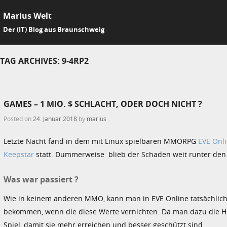
Marius Welt
SKIP 
Der (IT) Blog aus Braunschweig
Me
TAG ARCHIVES:
9-4RP2
GAMES – 1 MIO. $ SCHLACHT, ODER DOCH NICHT ?
Posted on
24. Januar 2018
by
marius
Letzte Nacht fand in dem mit Linux spielbaren MMORPG
EVE Onl
Keepstar
statt. Dummerweise blieb der Schaden weit runter den 
Was war passiert ?
Wie in keinem anderen MMO, kann man in EVE Online tatsächlich
bekommen, wenn die diese Werte vernichten. Da man dazu die Hi
Spiel, damit sie mehr erreichen und besser geschützt sind.