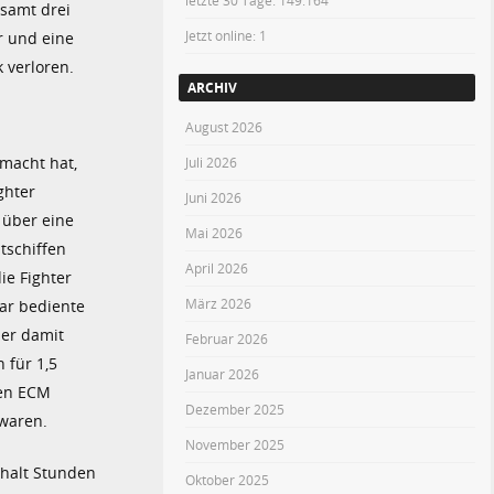
letzte 30 Tage:
149.164
esamt drei
Jetzt online: 1
r und eine
 verloren.
ARCHIV
August 2026
macht hat,
Juli 2026
ghter
Juni 2026
 über eine
Mai 2026
tschiffen
April 2026
ie Fighter
März 2026
ar bediente
 er damit
Februar 2026
 für 1,5
Januar 2026
nen ECM
Dezember 2025
 waren.
November 2025
 halt Stunden
Oktober 2025