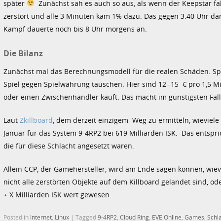
später
Zunächst sah es auch so aus, als wenn der Keepstar fal
zerstört und alle 3 Minuten kam 1% dazu. Das gegen 3.40 Uhr dan
Kampf dauerte noch bis 8 Uhr morgens an.
Die Bilanz
Zunächst mal das Berechnungsmodell für die realen Schäden. Spiel
Spiel gegen Spielwährung tauschen. Hier sind 12 -15 € pro 1,5 M
oder einen Zwischenhändler kauft. Das macht im günstigsten Fall 0
Laut
Zkillboard
, dem derzeit einzigem Weg zu ermitteln, wieviele
Januar für das System 9-4RP2 bei 619 Milliarden ISK. Das entspr
die für diese Schlacht angesetzt waren.
Allein CCP, der Gamehersteller, wird am Ende sagen können, wievie
nicht alle zerstörten Objekte auf dem Killboard gelandet sind, 
+ X Milliarden ISK wert gewesen.
Posted in
Internet
,
Linux
|
Tagged
9-4RP2
,
Cloud Ring
,
EVE Online
,
Games
,
Schl