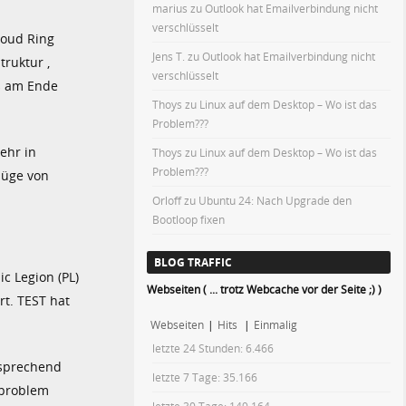
marius
zu
Outlook hat Emailverbindung nicht
verschlüsselt
loud Ring
Jens T.
zu
Outlook hat Emailverbindung nicht
truktur ,
verschlüsselt
aß am Ende
Thoys
zu
Linux auf dem Desktop – Wo ist das
Problem???
ehr in
Thoys
zu
Linux auf dem Desktop – Wo ist das
Problem???
lüge von
Orloff
zu
Ubuntu 24: Nach Upgrade den
Bootloop fixen
BLOG TRAFFIC
c Legion (PL)
Webseiten ( ... trotz Webcache vor der Seite ;) )
rt. TEST hat
Webseiten
|
Hits
|
Einmalig
letzte 24 Stunden:
6.466
tsprechend
letzte 7 Tage:
35.166
nproblem