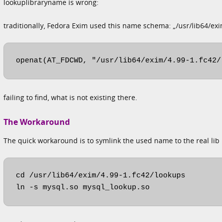
lookuplibraryname is wrong:
traditionally, Fedora Exim used this name schema: „/usr/lib64/exi
openat(AT_FDCWD, "/usr/lib64/exim/4.99-1.fc42/
failing to find, what is not existing there.
The Workaround
The quick workaround is to symlink the used name to the real lib
cd /usr/lib64/exim/4.99-1.fc42/lookups

ln -s mysql.so mysql_lookup.so