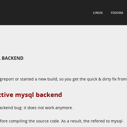
TO CONTENT
LINUX
FEDORA
nu
QL BACKEND
greport or started a new build, so you get the quick & dirty fix fr
ctive mysql backend
 backend bug: it does not work anymore.
ore compiling the source code. As a result, the refered to mysql-