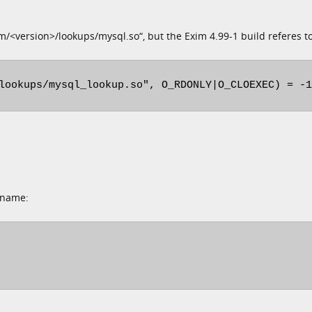
m/<version>/lookups/mysql.so“, but the Exim 4.99-1 build referes to
lookups/mysql_lookup.so", O_RDONLY|O_CLOEXEC) = -1
 name: