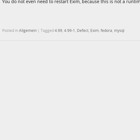
You do not even need to restart Exim, because this is not a runtim
Posted in
Allgemein
|
Tagged
4.99
,
4.99-1
,
Defect
,
Exim
,
fedora
,
mysql