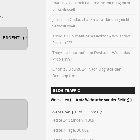
marius
zu
Outlook hat Emailverbindung nicht
verschlüsselt
 :
Jens T.
zu
Outlook hat Emailverbindung nicht
verschlüsselt
Thoys
zu
Linux auf dem Desktop – Wo ist das
 ENOENT (No such file or directory)
Problem???
Thoys
zu
Linux auf dem Desktop – Wo ist das
Problem???
Orloff
zu
Ubuntu 24: Nach Upgrade den
Bootloop fixen
BLOG TRAFFIC
Webseiten ( ... trotz Webcache vor der Seite ;) )
Webseiten
|
Hits
|
Einmalig
letzte 24 Stunden:
4.809
letzte 7 Tage:
36.002