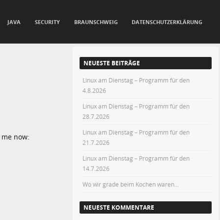
JAVA
SECURITY
BRAUNSCHWEIG
DATENSCHUTZERKLÄRUNG
NEUESTE BEITRÄGE
Linux am Dienstag – Programm für den
4.8.2026
Linux am Dienstag – Programm für den
28.7.2026
Linux am Dienstag – Programm für den
om me now:
21.7.2026
Linux am Dienstag – Programm für den
14.7.2026
Wo wir grade beim Kochen waren…
NEUESTE KOMMENTARE