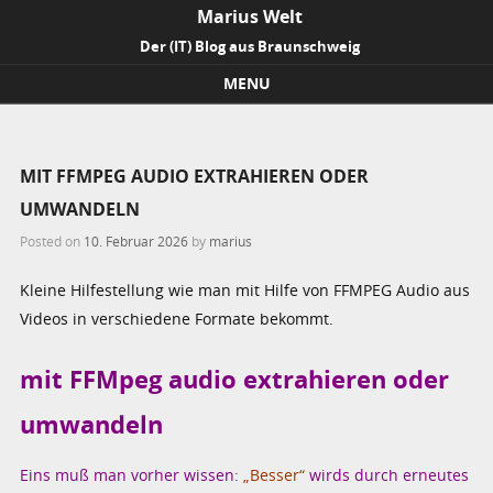
Marius Welt
Der (IT) Blog aus Braunschweig
MENU
Skip to content
MIT FFMPEG AUDIO EXTRAHIEREN ODER
UMWANDELN
Posted on
10. Februar 2026
by
marius
Kleine Hilfestellung wie man mit Hilfe von FFMPEG Audio aus
Videos in verschiedene Formate bekommt.
mit FFMpeg audio extrahieren oder
umwandeln
Eins muß man vorher wissen:
„Besser“
wirds durch erneutes