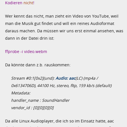
Kodieren
nicht
!
Wer kennt das nicht, man zieht ein Video von YouTube, weil
man die Musik gut findet und will ein reines Audioformat
daraus machen. Da müssen wir uns erst einmal ansehen, was
dann in der Datei drin ist:
ffprobe -i video.webm
Da könnte dann z.b. rauskommen:
Stream #0:1[0x2](und):
Audio: aac
(LC) (mp4a /
0x6134706D), 44100 Hz, stereo, fltp, 159 kb/s (default)
Metadata:
handler_name : SoundHandler
vendor_id : [0][0][0][0]
Da alle Linux Audioplayer, die ich so im Einsatz hatte, aac