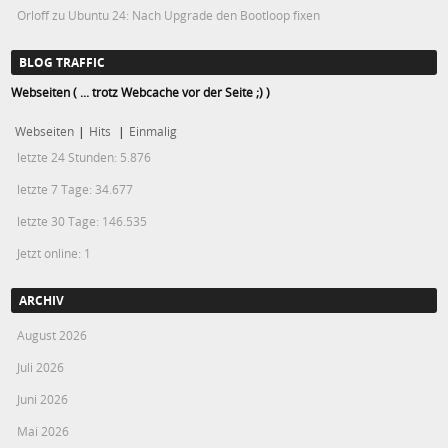
Orloff
zu
Ubuntu 24: Nach Upgrade den Bootloop fixen
BLOG TRAFFIC
Webseiten ( ... trotz Webcache vor der Seite ;) )
Webseiten
|
Hits
|
Einmalig
letzte 24 Stunden:
5.876
letzte 7 Tage:
34.677
letzte 30 Tage:
146.535
Jetzt online: 1
ARCHIV
August 2026
Juli 2026
Juni 2026
Mai 2026