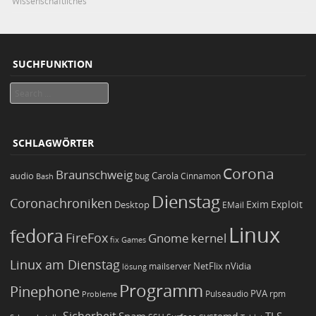
Wissenschaftliches
SUCHFUNKTION
Search
SCHLAGWÖRTER
Corona
Braunschweig
Carola
audio
bug
Bash
Cinnamon
Dienstag
Coronachroniken
Exim
Desktop
Exploit
EMail
Linux
fedora
FireFox
Gnome
kernel
Games
fix
Linux am Dienstag
NetFlix
nVidia
lösung
mailserver
Programm
Pinephone
PVA
Pulseaudio
rpm
Probleme