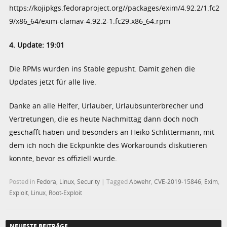
https://kojipkgs.fedoraproject.org//packages/exim/4.92.2/1.fc2
9/x86_64/exim-clamav-4.92.2-1.fc29.x86_64.rpm
4. Update: 19:01
Die RPMs wurden ins Stable gepusht. Damit gehen die
Updates jetzt für alle live.
Danke an alle Helfer, Urlauber, Urlaubsunterbrecher und
Vertretungen, die es heute Nachmittag dann doch noch
geschafft haben und besonders an Heiko Schlittermann, mit
dem ich noch die Eckpunkte des Workarounds diskutieren
konnte, bevor es offiziell wurde.
Posted in
Fedora
,
Linux
,
Security
|
Tagged
Abwehr
,
CVE-2019-15846
,
Exim
,
Exploit
,
Linux
,
Root-Exploit
NEUESTE BEITRÄGE