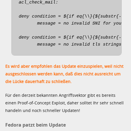
acl_check_mail:

deny condition = ${if eq{\\}{${substr{-1}{1
       message = no invalid SNI for you

deny condition = ${if eq{\\}{${substr{-1}{1
       message = no invalid tls strings fo
Es wird aber empfohlen das Update einzuspielen, weil nicht
ausgeschlossen werden kann, daß dies nicht ausreicht um
die Lücke dauerhaft zu schließen.
Für den derzeit bekannten Angriffsvektor gibt es bereits
einen Proof-of-Concept Exploit, daher solltet Ihr sehr schnell
handeln und noch schneller Updaten!
Fedora patzt beim Update