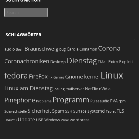
Search
SCHLAGWÖRTER
Corona
Braunschweig
Carola
audio
bug
Bash
Cinnamon
Dienstag
Coronachroniken
Exim
Desktop
Exploit
EMail
Linux
fedora
FireFox
Gnome
kernel
Games
fix
Linux am Dienstag
NetFlix
nVidia
lösung
mailserver
Programm
Pinephone
PVA
Pulseaudio
rpm
Probleme
Sicherheit
TLS
Spam
systemd
Schwachstelle
SSH
Surface
Tablet
Update
wordpress
Ubuntu
USB
Windows
Wine