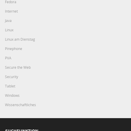
Fedora
Internet
Java
Linux
Linux am Dienstag
Pinephone
PVA
Secure the Web
Security
Tablet
Windows
Wissenschaftliches
SUCHFUNKTION