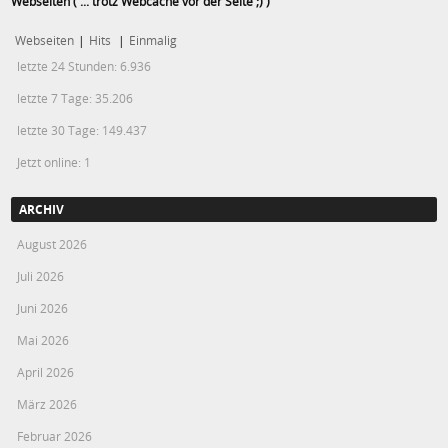
Webseiten ( ... trotz Webcache vor der Seite ;) )
Webseiten
|
Hits
|
Einmalig
letzte 24 Stunden:
6.936
letzte 7 Tage:
35.206
letzte 30 Tage:
149.437
Jetzt online: 1
ARCHIV
August 2026
Juli 2026
Juni 2026
Mai 2026
April 2026
März 2026
Februar 2026