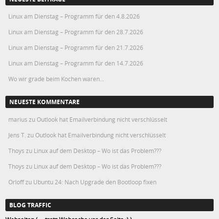
Linux am Dienstag – Programm für den 4.8.2026
Linux am Dienstag – Programm für den 28.7.2026
Linux am Dienstag – Programm für den 21.7.2026
Linux am Dienstag – Programm für den 14.7.2026
Wo wir grade beim Kochen waren…
NEUESTE KOMMENTARE
marius
zu
Outlook hat Emailverbindung nicht verschlüsselt
Jens T.
zu
Outlook hat Emailverbindung nicht verschlüsselt
Thoys
zu
Linux auf dem Desktop – Wo ist das Problem???
Thoys
zu
Linux auf dem Desktop – Wo ist das Problem???
Orloff
zu
Ubuntu 24: Nach Upgrade den Bootloop fixen
BLOG TRAFFIC