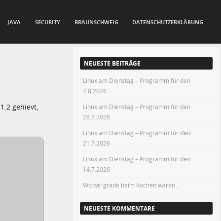
JAVA
SECURITY
BRAUNSCHWEIG
DATENSCHUTZERKLÄRUNG
NEUESTE BEITRÄGE
Linux am Dienstag – Programm für den
4.8.2026
1.2 gehievt,
Linux am Dienstag – Programm für den
28.7.2026
Linux am Dienstag – Programm für den
21.7.2026
Linux am Dienstag – Programm für den
14.7.2026
Wo wir grade beim Kochen waren…
NEUESTE KOMMENTARE