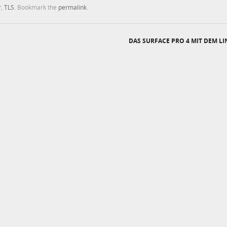
r
,
TLS
. Bookmark the
permalink
.
DAS SURFACE PRO 4 MIT DEM L