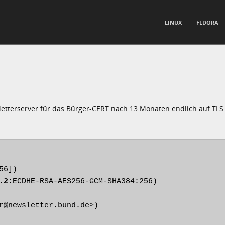
TO CONTENT
LINUX
FEDORA
nu
letterserver für das Bürger-CERT nach 13 Monaten endlich auf TLS 
6])

.2
:ECDHE-RSA-AES256-GCM-SHA384:256)
