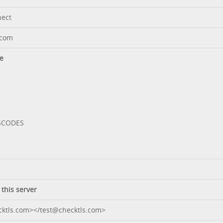
nect
.com
e
SCODES
 this server
ktls.com></test@checktls.com>