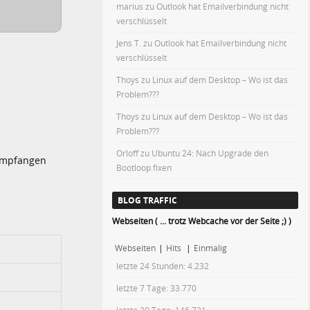
marius
zu
Outlook hat Emailverbindung nicht
verschlüsselt
Jens T.
zu
Outlook hat Emailverbindung nicht
verschlüsselt
Thoys
zu
Linux auf dem Desktop – Wo ist das
Problem???
Thoys
zu
Linux auf dem Desktop – Wo ist das
Problem???
Orloff
zu
Ubuntu 24: Nach Upgrade den
 empfangen
Bootloop fixen
BLOG TRAFFIC
Webseiten ( ... trotz Webcache vor der Seite ;) )
Webseiten
|
Hits
|
Einmalig
letzte 24 Stunden:
4.232
letzte 7 Tage:
33.770