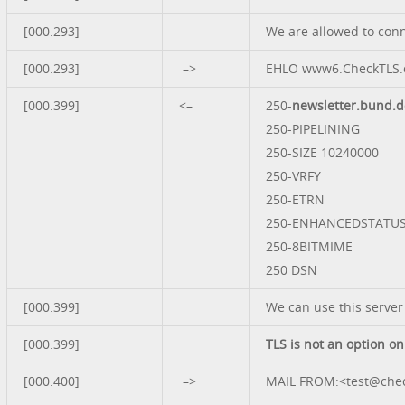
[000.293]
We are allowed to con
[000.293]
–>
EHLO www6.CheckTLS
[000.399]
<–
250-
newsletter.bund.d
250-PIPELINING
250-SIZE 10240000
250-VRFY
250-ETRN
250-ENHANCEDSTATU
250-8BITMIME
250 DSN
[000.399]
We can use this server
[000.399]
TLS is not an option on
[000.400]
–>
MAIL FROM:<test@chec