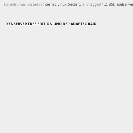
This entry was posted in
Internet
,
Linux
,
Security
and tagged
1.2
,
BSI
,
mailserve
←
XENSERVER FREE EDITION UND DER ADAPTEC RAID
Post navigation