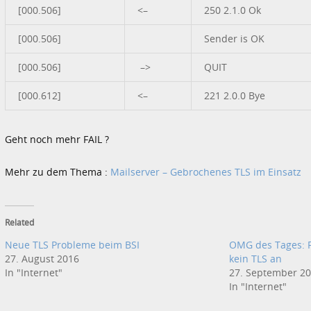
[000.506]
<–
250 2.1.0 Ok
[000.506]
Sender is OK
[000.506]
–>
QUIT
[000.612]
<–
221 2.0.0 Bye
Geht noch mehr FAIL ?
Mehr zu dem Thema :
Mailserver – Gebrochenes TLS im Einsatz
Related
Neue TLS Probleme beim BSI
OMG des Tages: F
27. August 2016
kein TLS an
In "Internet"
27. September 2
In "Internet"