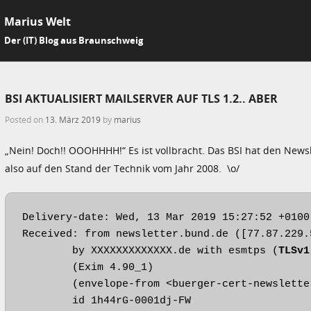
Marius Welt
SKIP 
Der (IT) Blog aus Braunschweig
Me
BSI AKTUALISIERT MAILSERVER AUF TLS 1.2.. ABER
Posted on
13. März 2019
by
marius
„Nein! Doch!! OOOHHHH!“ Es ist vollbracht. Das BSI hat den News
also auf den Stand der Technik vom Jahr 2008. \o/
Delivery-date: Wed, 13 Mar 2019 15:27:52 +0100

Received: from newsletter.bund.de ([77.87.229.5
	by XXXXXXXXXXXXX.de with esmtps (
TLSv1
	(Exim 4.90_1)

	(envelope-from <buerger-cert-newsletter@newsletter.bund.de>)

	id 1h44rG-0001dj-FW
