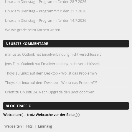
Linux am Dienstag – Programm für den 28.7.2026
Linux am Dienstag – Programm für den 21.7.2026
Linux am Dienstag – Programm für den 14.7.2026
Wo wir grade beim Kochen waren…
NEUESTE KOMMENTARE
marius
zu
Outlook hat Emailverbindung nicht verschlüsselt
Jens T.
zu
Outlook hat Emailverbindung nicht verschlüsselt
Thoys
zu
Linux auf dem Desktop – Wo ist das Problem???
Thoys
zu
Linux auf dem Desktop – Wo ist das Problem???
Orloff
zu
Ubuntu 24: Nach Upgrade den Bootloop fixen
BLOG TRAFFIC
Webseiten ( ... trotz Webcache vor der Seite ;) )
Webseiten
|
Hits
|
Einmalig