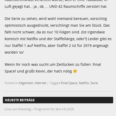
Luft gejagt hat… ja , ok, … UND 42 Raumschiffe zerstört hat.
Die Serie zu sehen, wird wohl niemand bereuen, vorsichtig
optimistisch ausgedrückt, verschlingt man Sie am Stück. Das
fällt nicht schwer, da es nur 10 Folgen sind. (Ist irgendwie
komisch mit Netflix und der Staffellänge, oder?) Leider gibt es
nur Staffel 1 auf NetFlix, aber Staffel 2 ist für 2019 angesagt
worden \o/
Wenn Ihr noch was sucht um Zeitlücken zu füllen: Final
Space! und grüßt Kevin, der hat’s nötig
Posted in
Allgemein
,
Internet
|
Tagged
Final Space
,
NetFlix
,
Serie
NEUESTE BEITRÄGE
Linux am Dienstag – Programm für den 4.8.2026