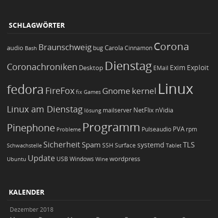
SCHLAGWÖRTER
Corona
Braunschweig
Carola
audio
bug
Bash
Cinnamon
Dienstag
Coronachroniken
Exim
Desktop
Exploit
EMail
Linux
fedora
FireFox
Gnome
kernel
Games
fix
Linux am Dienstag
NetFlix
nVidia
lösung
mailserver
Programm
Pinephone
PVA
Pulseaudio
rpm
Probleme
Sicherheit
TLS
Spam
systemd
Schwachstelle
SSH
Surface
Tablet
Update
wordpress
Ubuntu
USB
Windows
Wine
KALENDER
Dezember 2018