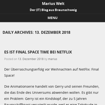
Marius Welt
Der (IT) Blog aus Braunschweig
MENU
Skip to content
DAILY ARCHIVES:
13. DEZEMBER 2018
ES IST FINAL SPACE TIME BEI NETFLIX
Posted on
13. Dezember 2018
by
marius
Der Überraschungserfolg vor Weihnachten auf NetFlix: Final
Space!
Die Animationserie handelt von Gerry und seinen Freunden,
die das Ende des Universums abwenden wollen. Es gibt nur
ein Problem: Gerry ist ein Kindskopf, der zu 5 Jahren
Raumschiffknast verurteilt wurde, weil er eine Takobude in