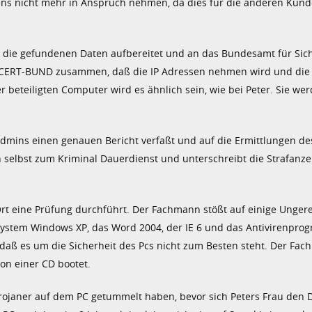
mens nicht mehr in Anspruch nehmen, da dies für die anderen Kun
die gefundenen Daten aufbereitet und an das Bundesamt für Sich
den CERT-BUND zusammen, daß die IP Adressen nehmen wird und die 
er beteiligten Computer wird es ähnlich sein, wie bei Peter. Sie we
 Admins einen genauen Bericht verfaßt und auf die Ermittlungen de
n selbst zum Kriminal Dauerdienst und unterschreibt die Strafanze
Ort eine Prüfung durchführt. Der Fachmann stößt auf einige Unger
system Windows XP, das Word 2004, der IE 6 und das Antivirenpro
, daß es um die Sicherheit des Pcs nicht zum Besten steht. Der Fa
on einer CD bootet.
Trojaner auf dem PC getummelt haben, bevor sich Peters Frau den D