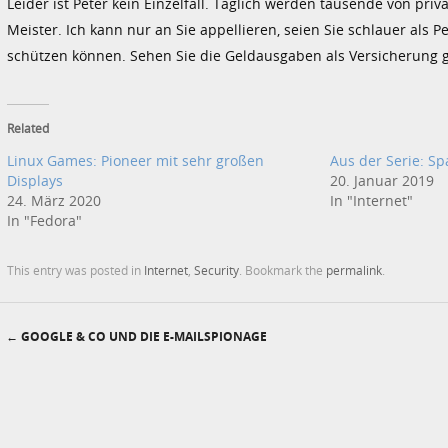
Leider ist Peter kein Einzelfall. Täglich werden tausende von pr
Meister. Ich kann nur an Sie appellieren, seien Sie schlauer als 
schützen können. Sehen Sie die Geldausgaben als Versicherung g
Related
Linux Games: Pioneer mit sehr großen
Aus der Serie: S
Displays
20. Januar 2019
24. März 2020
In "Internet"
In "Fedora"
This entry was posted in
Internet
,
Security
. Bookmark the
permalink
.
←
GOOGLE & CO UND DIE E-MAILSPIONAGE
Post navigation