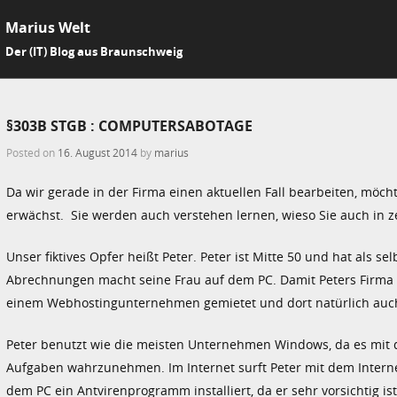
Marius Welt
SKIP 
Der (IT) Blog aus Braunschweig
Me
§303B STGB : COMPUTERSABOTAGE
Posted on
16. August 2014
by
marius
Da wir gerade in der Firma einen aktuellen Fall bearbeiten, möcht
erwächst. Sie werden auch verstehen lernen, wieso Sie auch i
Unser fiktives Opfer heißt Peter. Peter ist Mitte 50 und hat als
Abrechnungen macht seine Frau auf dem PC. Damit Peters Firma v
einem Webhostingunternehmen gemietet und dort natürlich auch 
Peter benutzt wie die meisten Unternehmen Windows, da es mit d
Aufgaben wahrzunehmen. Im Internet surft Peter mit dem Internet 
dem PC ein Antvirenprogramm installiert, da er sehr vorsichtig is