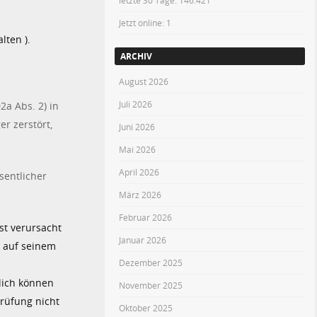
letzte 30 Tage:
146.421
Jetzt online: 1
lten ).
ARCHIV
August 2026
Juli 2026
2a Abs. 2) in
r zerstört,
Juni 2026
Mai 2026
April 2026
sentlicher
März 2026
Februar 2026
bst verursacht
Januar 2026
h auf seinem
Dezember 2025
lich können
November 2025
rüfung nicht
Oktober 2025