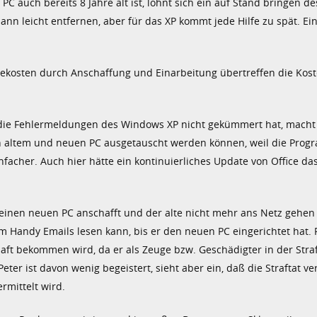
 auch bereits 8 Jahre alt ist, lohnt sich ein auf Stand bringen de
nn leicht entfernen, aber für das XP kommt jede Hilfe zu spät. Ein
kosten durch Anschaffung und Einarbeitung übertreffen die Kost
 die Fehlermeldungen des Windows XP nicht gekümmert hat, macht
en altem und neuen PC ausgetauscht werden können, weil die Pro
nfacher. Auch hier hätte ein kontinuierliches Update von Office da
inen neuen PC anschafft und der alte nicht mehr ans Netz gehen 
em Handy Emails lesen kann, bis er den neuen PC eingerichtet hat. 
haft bekommen wird, da er als Zeuge bzw. Geschädigter in der Stra
 ist davon wenig begeistert, sieht aber ein, daß die Straftat ve
rmittelt wird.