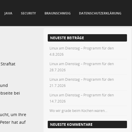
JAVA
SECURITY
BRAUNSCHWEIG
DATENSCHUTZERKLÄRUNG
NEUESTE BEITRÄGE
Linux am Dienstag – Programm für den
4.8.2026
Straftat
Linux am Dienstag – Programm für den
28.7.2026
Linux am Dienstag – Programm für den
 und
21.7.2026
bseite bei
Linux am Dienstag – Programm für den
14.7.2026
Wo wir grade beim Kochen waren…
ucht, um Ihre
Peter hat auf
NEUESTE KOMMENTARE