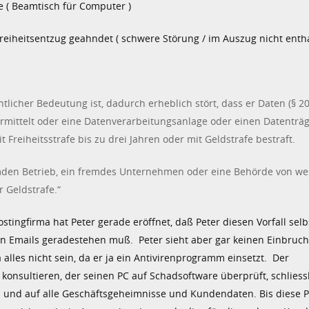
e ( Beamtisch für Computer )
Freiheitsentzug geahndet ( schwere Störung / im Auszug nicht entha
licher Bedeutung ist, dadurch erheblich stört, dass er Daten (§ 20
rmittelt oder eine Datenverarbeitungsanlage oder einen Datenträge
 Freiheitsstrafe bis zu drei Jahren oder mit Geldstrafe bestraft.
remden Betrieb, ein fremdes Unternehmen oder eine Behörde von we
r Geldstrafe.“
ostingfirma hat Peter gerade eröffnet, daß Peter diesen Vorfall sel
len Emails geradestehen muß. Peter sieht aber gar keinen Einbruc
a alles nicht sein, da er ja ein Antivirenprogramm einsetzt. Der
onsultieren, der seinen PC auf Schadsoftware überprüft, schliess
 und auf alle Geschäftsgeheimnisse und Kundendaten. Bis diese P