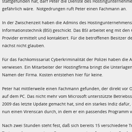
stattgefunden hat, darf Peter die Dienste des Hostingunterneh
gefährlich wäre. Notgedrungen ruft Peter einen Fachmann an.
In der Zwischenzeit haben die Admins des Hostingunternehmens 
Informationstechnik (BSI) geschickt. Das BSI arbeitet eng mit 
Provider ermittelt und kontaktiert. Für die betroffenen Besitzer d
nächst nicht glauben.
Für das Fachkomissariat Cyberkriminalität der Polizei haben die
verwiesen. Ein Mitarbeiter der Hostingfirma bringt die Unterlage
Namen der Firma. Kosten entstehen hier für keine.
Peter hat mittlerweile einen Fachmann gefunden, der direkt vor 
auf dem PC. Das nicht mehr vom Microsoft unterstützte Betriebs
2009 das letzte Update gemacht hat, sind ein starkes Indiz dafür
nun einen Virenscan durch, in dem er ein passendes Programm v
Nach zwei Stunden steht fest, daß sich bereits 15 verschiedene 