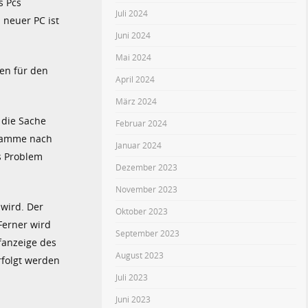
s Pcs
Juli 2024
 neuer PC ist
Juni 2024
Mai 2024
en für den
April 2024
März 2024
 die Sache
Februar 2024
gramme nach
Januar 2024
s Problem
Dezember 2023
November 2023
wird. Der
Oktober 2023
Ferner wird
September 2023
fanzeige des
August 2023
rfolgt werden
Juli 2023
Juni 2023