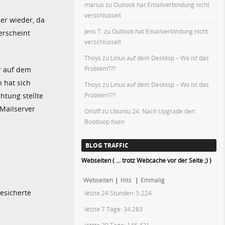
marius
zu
Outlook hat Emailverbindung nicht
verschlüsselt
er wieder, da
Jens T.
zu
Outlook hat Emailverbindung nicht
erscheint
verschlüsselt
Thoys
zu
Linux auf dem Desktop – Wo ist das
Problem???
r auf dem
 hat sich
Thoys
zu
Linux auf dem Desktop – Wo ist das
htung stellte
Problem???
Mailserver
Orloff
zu
Ubuntu 24: Nach Upgrade den
Bootloop fixen
BLOG TRAFFIC
Webseiten ( ... trotz Webcache vor der Seite ;) )
Webseiten
|
Hits
|
Einmalig
gesicherte
letzte 24 Stunden:
5.224
letzte 7 Tage:
34.283