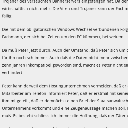
Trojaner des verseuchten Bannerservers eingefangen hat. Da der PC
wirtschaftlich nicht mehr. Die Viren und Trojaner kann der Fachma
fällig.
Die mit dem obligatorischen Windows Wechsel verbundenen Folge
Fachmann, der sich bei Zeiten um den PC kümmert, bei weitem.
Da muß Peter jetzt durch. Auch der Umstand, daß Peter sich um
für ihn noch schlimmer. Auch daß die Daten nicht mehr zwisch
zehn Jahren inkompatibel geworden sind, macht es Peter nicht ei
verhindert.
Peter kann derweil dem Hostingunternehmen vermelden, daß er e
Mitarbeiter am Telefon informiert Peter, daß er erstmal mit sein
ihm mitgeteilt, daß er demnächst einen Brief der Staatsanwaltsc
Unternehmens vorkommt und eine Zeugenaussage machen soll. Peter
muß. Es besteht schliesslich immer die Hoffnung, daß der Täter e