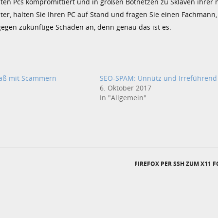
ivaten Pcs kompromittiert und in großen Botnetzen zu Sklaven ihrer
Peter, halten Sie Ihren PC auf Stand und fragen Sie einen Fachmann, 
egen zukünftige Schäden an, denn genau das ist es.
paß mit Scammern
SEO-SPAM: Unnütz und Irreführend
6. Oktober 2017
In "Allgemein"
FIREFOX PER SSH ZUM X11