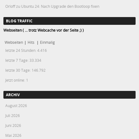
Orloff
zu
Ubuntu 24: Nach Upgrade den Bootloop fixen
BLOG TRAFFIC
Webseiten ( ... trotz Webcache vor der Seite ;) )
Webseiten
|
Hits
|
Einmalig
letzte 24 Stunden:
4.416
letzte 7 Tage:
33.334
letzte 30 Tage:
146.792
Jetzt online: 1
ARCHIV
August 2026
Juli 2026
Juni 2026
Mai 2026