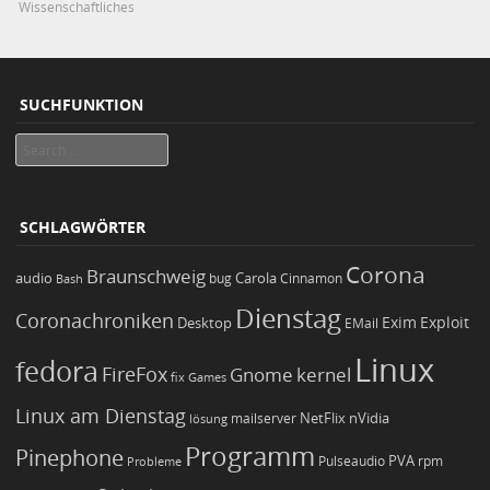
Wissenschaftliches
SUCHFUNKTION
Search
SCHLAGWÖRTER
Corona
Braunschweig
Carola
audio
bug
Bash
Cinnamon
Dienstag
Coronachroniken
Exim
Desktop
Exploit
EMail
Linux
fedora
FireFox
Gnome
kernel
Games
fix
Linux am Dienstag
NetFlix
nVidia
lösung
mailserver
Programm
Pinephone
PVA
Pulseaudio
rpm
Probleme