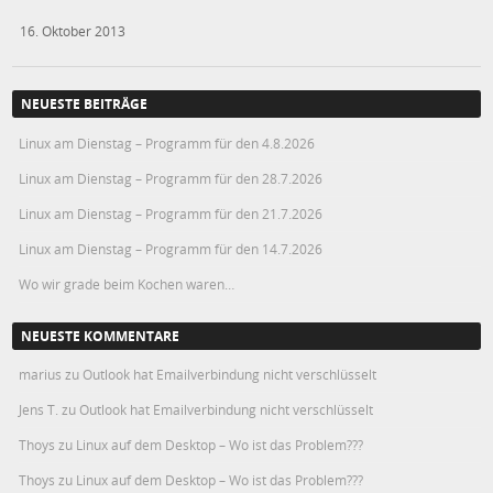
16. Oktober 2013
NEUESTE BEITRÄGE
Linux am Dienstag – Programm für den 4.8.2026
Linux am Dienstag – Programm für den 28.7.2026
Linux am Dienstag – Programm für den 21.7.2026
Linux am Dienstag – Programm für den 14.7.2026
Wo wir grade beim Kochen waren…
NEUESTE KOMMENTARE
marius
zu
Outlook hat Emailverbindung nicht verschlüsselt
Jens T.
zu
Outlook hat Emailverbindung nicht verschlüsselt
Thoys
zu
Linux auf dem Desktop – Wo ist das Problem???
Thoys
zu
Linux auf dem Desktop – Wo ist das Problem???