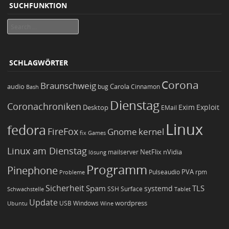
SUCHFUNKTION
Search
SCHLAGWÖRTER
Corona
Braunschweig
Carola
audio
bug
Bash
Cinnamon
Dienstag
Coronachroniken
Exim
Desktop
Exploit
EMail
Linux
fedora
FireFox
Gnome
kernel
Games
fix
Linux am Dienstag
NetFlix
nVidia
lösung
mailserver
Programm
Pinephone
PVA
Pulseaudio
rpm
Probleme
Sicherheit
TLS
Spam
systemd
Schwachstelle
SSH
Surface
Tablet
Update
wordpress
Ubuntu
USB
Windows
Wine