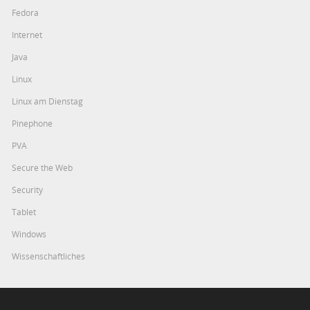
Fedora
Internet
Java
Linux
Linux am Dienstag
Pinephone
PVA
Secure the Web
Security
Tablet
Windows
Wissenschaftliches