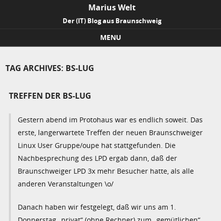
Marius Welt
Der (IT) Blog aus Braunschweig
MENU
Skip to content
TAG ARCHIVES:
BS-LUG
TREFFEN DER BS-LUG
Gestern abend im Protohaus war es endlich soweit. Das
erste, langerwartete Treffen der neuen Braunschweiger
Linux User Gruppe/oupe hat stattgefunden. Die
Nachbesprechung des LPD ergab dann, daß der
Braunschweiger LPD 3x mehr Besucher hatte, als alle
anderen Veranstaltungen \o/
Danach haben wir festgelegt, daß wir uns am 1.
Donnerstag „privat“ (ohne Rechner) zum „gemütlichen“