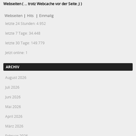
Webseiten ( ... trotz Webcache vor der Seite ;) )
Webseiten
|
Hits
|
Einmalig
letzte 24 Stunden:
4.952
letzte 7 Tage:
34.448
letzte 30 Tage:
149.779
Jetzt online: 1
ARCHIV
August 2026
Juli 2026
Juni 2026
Mai 2026
April 2026
März 2026
Februar 2026