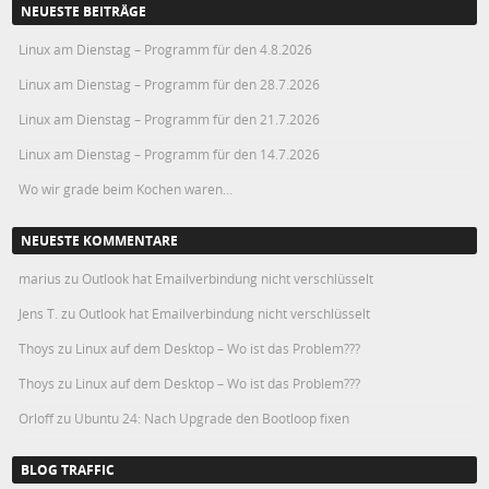
NEUESTE BEITRÄGE
Linux am Dienstag – Programm für den 4.8.2026
Linux am Dienstag – Programm für den 28.7.2026
Linux am Dienstag – Programm für den 21.7.2026
Linux am Dienstag – Programm für den 14.7.2026
Wo wir grade beim Kochen waren…
NEUESTE KOMMENTARE
marius
zu
Outlook hat Emailverbindung nicht verschlüsselt
Jens T.
zu
Outlook hat Emailverbindung nicht verschlüsselt
Thoys
zu
Linux auf dem Desktop – Wo ist das Problem???
Thoys
zu
Linux auf dem Desktop – Wo ist das Problem???
Orloff
zu
Ubuntu 24: Nach Upgrade den Bootloop fixen
BLOG TRAFFIC